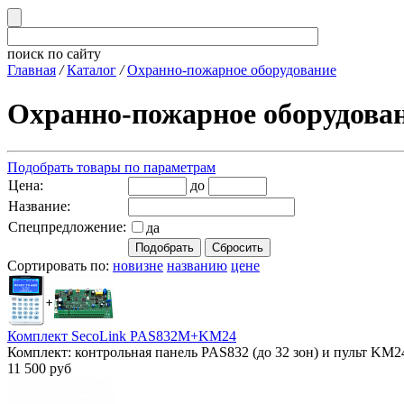
поиск по сайту
Главная
/
Каталог
/
Охранно-пожарное оборудование
Охранно-пожарное оборудова
Подобрать товары по параметрам
Цена:
до
Название:
Спецпредложение:
да
Сортировать по:
новизне
названию
цене
Комплект SecoLink PAS832M+KM24
Комплект: контрольная панель PAS832 (до 32 зон) и пульт KM2
11 500 руб