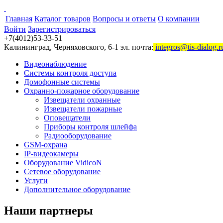
Главная
Каталог товаров
Вопросы и ответы
О компании
Войти
Зарегистрироваться
+7(4012)53-33-51
Калининград, Черняховского, 6-1 эл. почта:
integros@tis-dialog.r
Видеонаблюдение
Системы контроля доступа
Домофонные системы
Охранно-пожарное оборудование
Извещатели охранные
Извещатели пожарные
Оповещатели
Приборы контроля шлейфа
Радиооборудование
GSM-охрана
IP-видеокамеры
Оборудование VidicoN
Сетевое оборудование
Услуги
Дополнительное оборудование
Наши партнеры