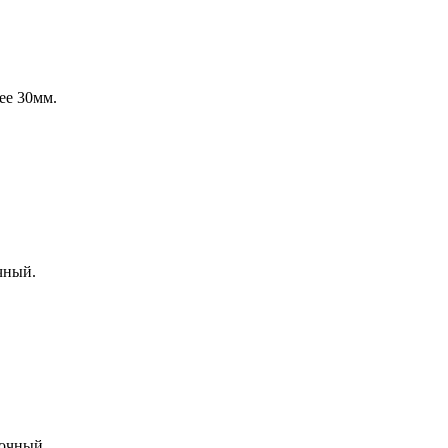
ее 30мм.
чный.
очный.