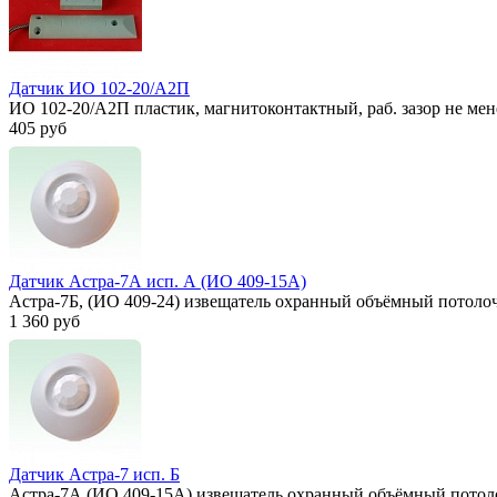
Датчик ИО 102-20/А2П
ИО 102-20/А2П пластик, магнитоконтактный, раб. зазор не мен
405 руб
Датчик Астра-7А исп. А (ИО 409-15А)
Астра-7Б, (ИО 409-24) извещатель охранный объёмный потоло
1 360 руб
Датчик Астра-7 исп. Б
Астра-7А (ИО 409-15А) извещатель охранный объёмный потол