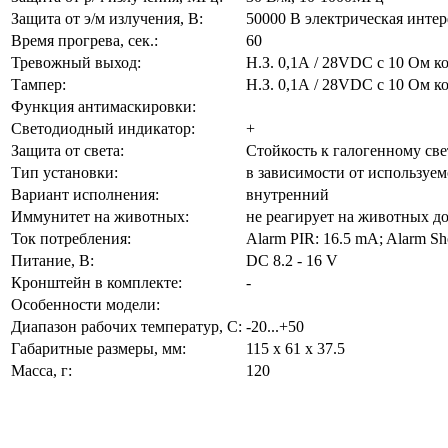
Защита от э/м излучения, В:
50000 В электрическая интер
Время прогрева, сек.:
60
Тревожный выход:
Н.З. 0,1А / 28VDC с 10 Ом 
Тампер:
Н.З. 0,1А / 28VDC с 10 Ом 
Функция антимаскировки:
Светодиодный индикатор:
+
Защита от света:
Стойкость к галогенному све
Тип установки:
в зависимости от используем
Вариант исполнения:
внутренний
Иммунитет на животных:
не реагирует на животных до
Ток потребления:
Alarm PIR: 16.5 mA; Alarm Sho
Питание, В:
DC 8.2 - 16 V
Кронштейн в комплекте:
-
Особенности модели:
Диапазон рабочих температур, С:
-20...+50
Габаритные размеры, мм:
115 x 61 x 37.5
Масса, г:
120