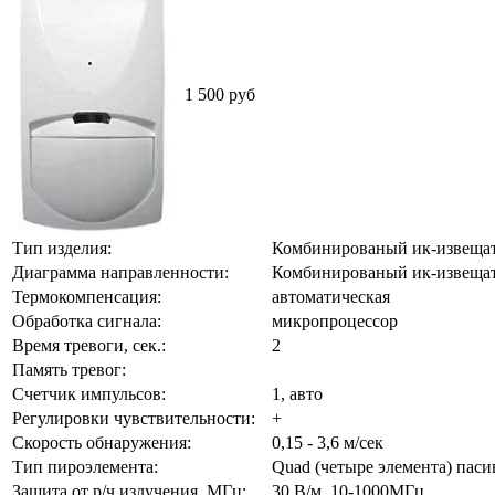
1 500 руб
Тип изделия:
Комбинированый ик-извещате
Диаграмма направленности:
Комбинированый ик-извещатель
Термокомпенсация:
автоматическая
Обработка сигнала:
микропроцессор
Время тревоги, сек.:
2
Память тревог:
Счетчик импульсов:
1, авто
Регулировки чувствительности:
+
Скорость обнаружения:
0,15 - 3,6 м/сек
Тип пироэлемента:
Quad (четыре элемента) пас
Защита от р/ч излучения, МГц:
30 В/м, 10-1000МГц